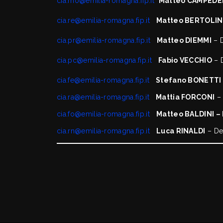
cia.mo@emilia-romagna.fip.it
Matteo CAMPEDE
cia.re@emilia-romagna.fip.it
Matteo BERTOLIN
cia.pr@emilia-romagna.fip.it
Matteo DIEMMI
– D
cia.pc@emilia-romagna.fip.it
Fabio VECCHIO
– D
cia.fe@emilia-romagna.fip.it
Stefano BONETTI
cia.ra@emilia-romagna.fip.it
Mattia FORCONI
– 
cia.fo@emilia-romagna.fip.it
Matteo BALDINI –
cia.rn@emilia-romagna.fip.it
Luca RINALDI
– Del