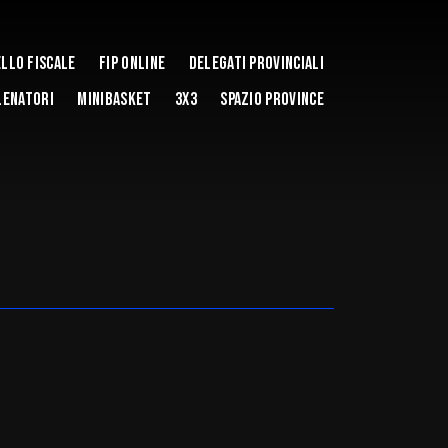
llo Fiscale
Fip Online
DELEGATI PROVINCIALI
LENATORI
MINIBASKET
3x3
Spazio Province