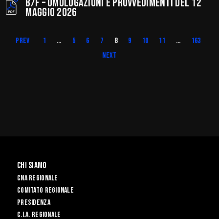
B/F – Omologazioni e provvedimenti del 12
maggio 2026
Prev
1
…
5
6
7
8
9
10
11
…
163
Next
Chi Siamo
CNA REGIONALE
Comitato Regionale
Presidenza
C.I.A. Regionale